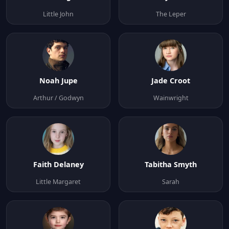
Little John
The Leper
Noah Jupe
Jade Croot
Arthur / Godwyn
Wainwright
Faith Delaney
Tabitha Smyth
Little Margaret
Sarah