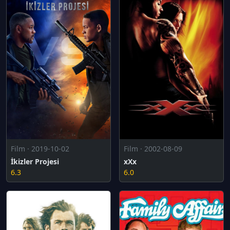
Film · 2019-10-02
Film · 2002-08-09
İkizler Projesi
xXx
6.3
6.0