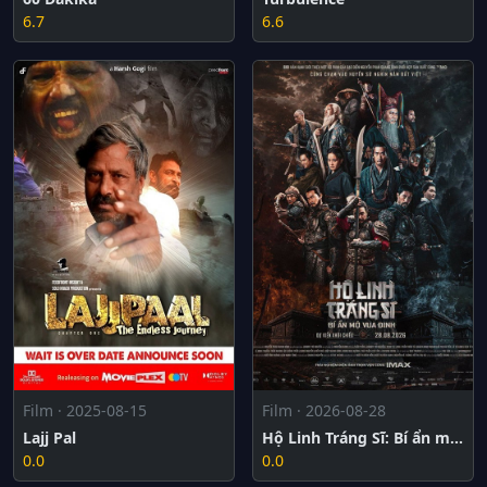
6.7
6.6
Film · 2025-08-15
Film · 2026-08-28
Lajj Pal
Hộ Linh Tráng Sĩ: Bí ẩn mộ Vua Đinh
0.0
0.0