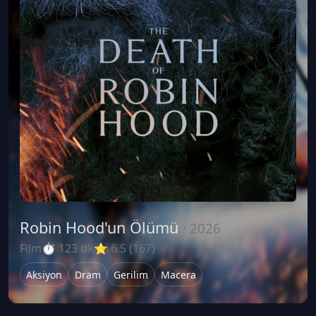
Robin Hood'un Ölümü
· 2026
Film
⏱ 123 dk
⭐ 6.5 (167)
Aksiyon
Dram
Gerilim
Macera