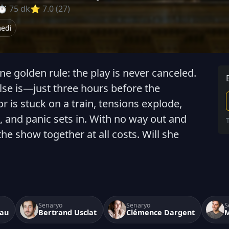
⏱ 75 dk
⭐ 7.0 (27)
edi
ne golden rule: the play is never canceled.
lse is—just three hours before the
or is stuck on a train, tensions explode,
 and panic sets in. With no way out and
he show together at all costs. Will she
Senaryo
Senaryo
S
eau
Bertrand Usclat
Clémence Dargent
M