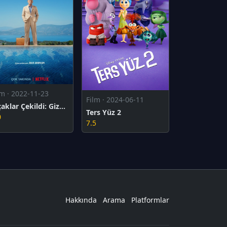
lm · 2022-11-23
Film · 2024-06-11
Bıçaklar Çekildi: Gizemli Bir Serüven
Ters Yüz 2
0
7.5
Hakkında
Arama
Platformlar