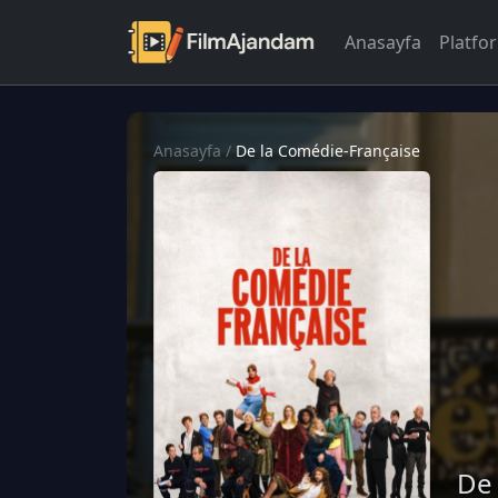
Anasayfa
Platfo
Anasayfa
/
De la Comédie-Française
De