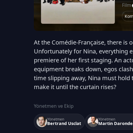
Film
Kom
At the Comédie-Française, there is o
Unfortunately for Nina, everything e
premiere of her first staging. An act
equipment breaks down, egos clash,
time slipping away, Nina must hold t
make it until the curtain rises?
Yönetmen ve Ekip
Yönetmen
Yönetmen
Bertrand Usclat
Martin Darond