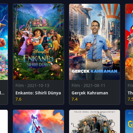
Film · 2021-10-13
Film · 2021-08-11
Fi
Süper Mario Kardeşler Filmi
Enkanto: Sihirli Dünya
Gerçek Kahraman
7.6
7.4
7.