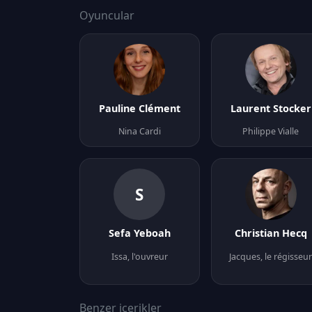
Oyuncular
Pauline Clément
Laurent Stocker
Nina Cardi
Philippe Vialle
S
Sefa Yeboah
Christian Hecq
Issa, l'ouvreur
Jacques, le régisseu
Benzer içerikler