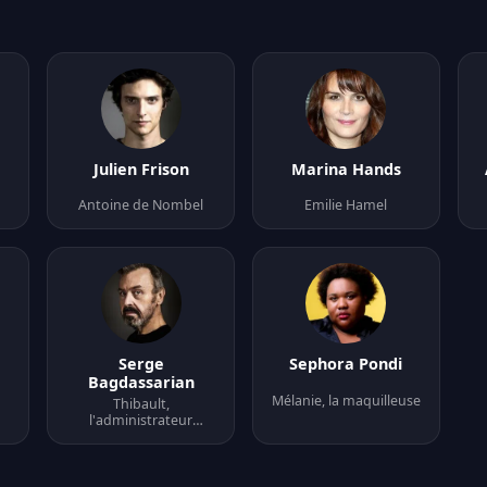
Julien Frison
Marina Hands
Antoine de Nombel
Emilie Hamel
Serge
Sephora Pondi
Bagdassarian
r
Mélanie, la maquilleuse
Thibault,
l'administrateur
général