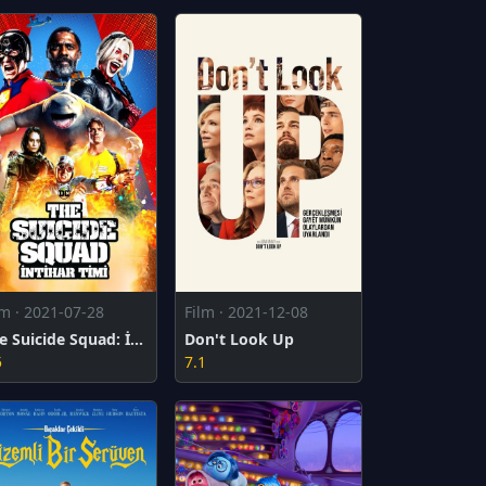
lm · 2021-07-28
Film · 2021-12-08
The Suicide Squad: İntihar Timi
Don't Look Up
5
7.1