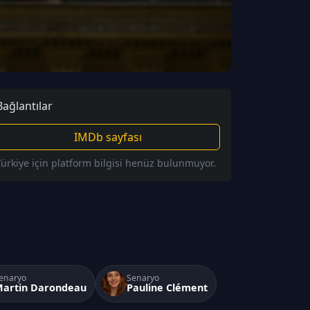
Bağlantılar
IMDb sayfası
Türkiye için platform bilgisi henüz bulunmuyor.
enaryo
Senaryo
artin Darondeau
Pauline Clément