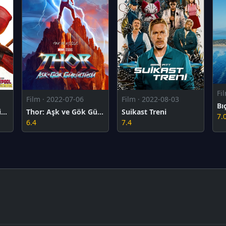
Fi
Film · 2022-07-06
Film · 2022-08-03
Deadpool & Wolverine
Thor: Aşk ve Gök Gürültüsü
Suikast Treni
7.
6.4
7.4