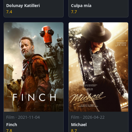
Dolunay Katilleri
Culpa mía
7.4
7.7
Film · 2026-04-22
Film · 2021-11-04
Michael
Finch
8.7
7.8