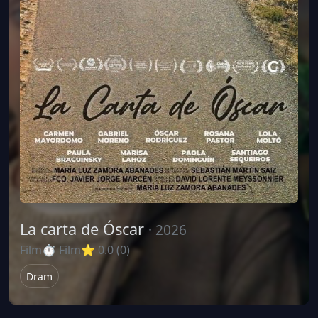
La carta de Óscar
· 2026
Film
⏱ Film
⭐ 0.0 (0)
Dram