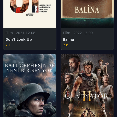
Film · 2021-12-08
Film · 2022-12-09
Don't Look Up
Balina
7.1
7.8