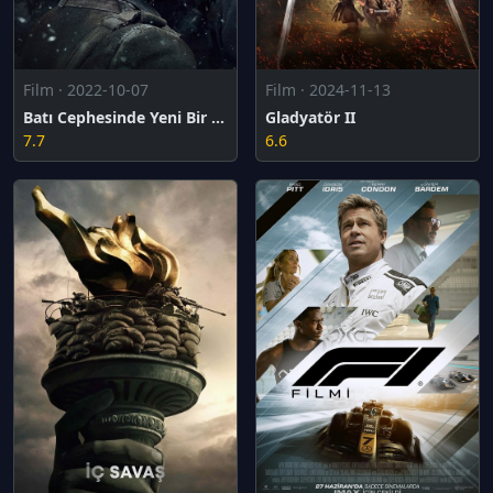
Film · 2022-10-07
Film · 2024-11-13
Batı Cephesinde Yeni Bir Şey Yok
Gladyatör II
7.7
6.6