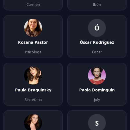
Carmen
Ibón
Ó
Rosana Pastor
Óscar Rodríguez
Psicóloga
Óscar
Paula Braguinsky
Paola Dominguín
Secretaria
July
S