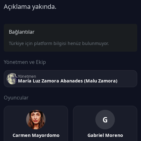
Açıklama yakında.
Bağlantılar
Türkiye için platform bilgisi henüz bulunmuyor.
Yönetmen ve Ekip
Yönetmen
María Luz Zamora Abanades (Malu Zamora)
Oyuncular
G
Carmen Mayordomo
Gabriel Moreno