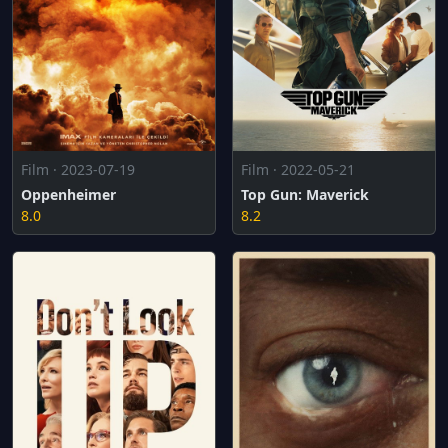
Film · 2022-05-21
Film · 2023-07-19
Top Gun: Maverick
Oppenheimer
8.2
8.0