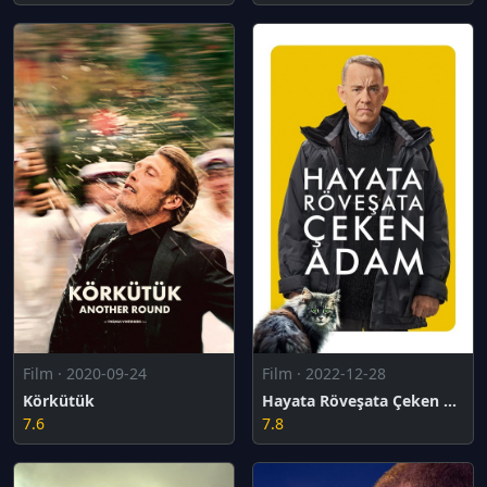
Film · 2020-09-24
Film · 2022-12-28
Körkütük
Hayata Röveşata Çeken Adam
7.6
7.8