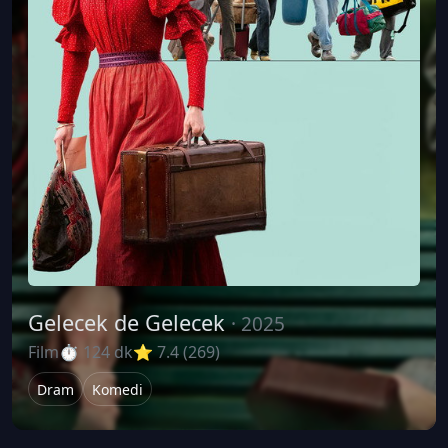
Gelecek de Gelecek
· 2025
Film
⏱ 124 dk
⭐ 7.4 (269)
Dram
Komedi