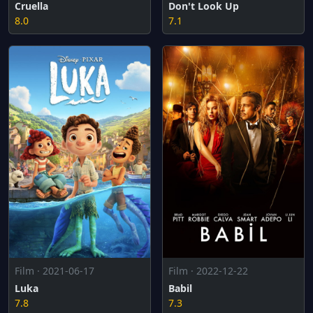
Cruella
Don't Look Up
8.0
7.1
Film · 2021-06-17
Film · 2022-12-22
Luka
Babil
7.8
7.3