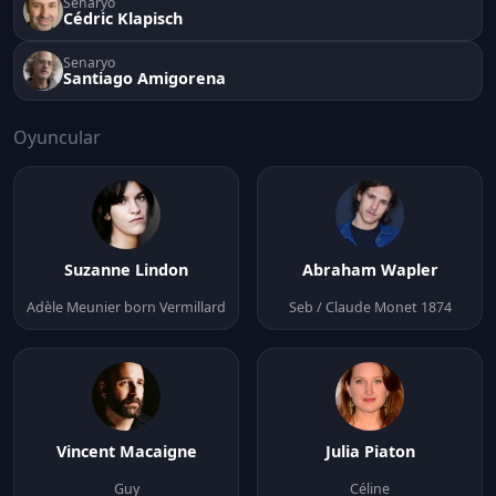
Senaryo
Cédric Klapisch
Senaryo
Santiago Amigorena
Oyuncular
Suzanne Lindon
Abraham Wapler
Adèle Meunier born Vermillard
Seb / Claude Monet 1874
Vincent Macaigne
Julia Piaton
Guy
Céline