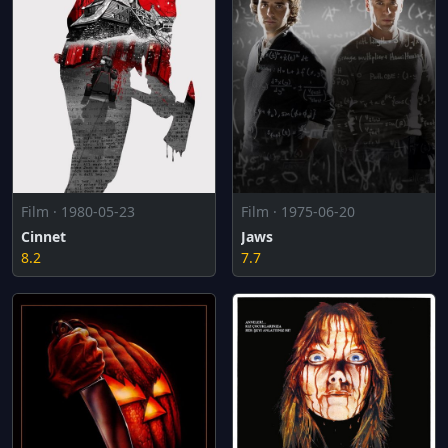
Film · 1980-05-23
Film · 1975-06-20
Cinnet
Jaws
8.2
7.7