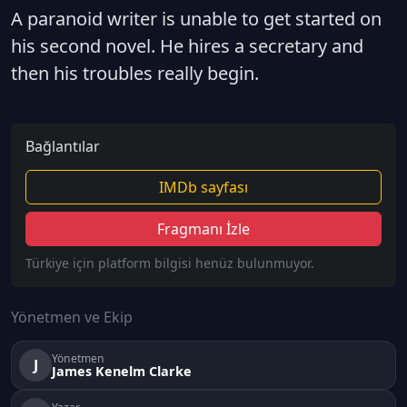
A paranoid writer is unable to get started on
his second novel. He hires a secretary and
then his troubles really begin.
Bağlantılar
IMDb sayfası
Fragmanı İzle
Türkiye için platform bilgisi henüz bulunmuyor.
Yönetmen ve Ekip
Yönetmen
J
James Kenelm Clarke