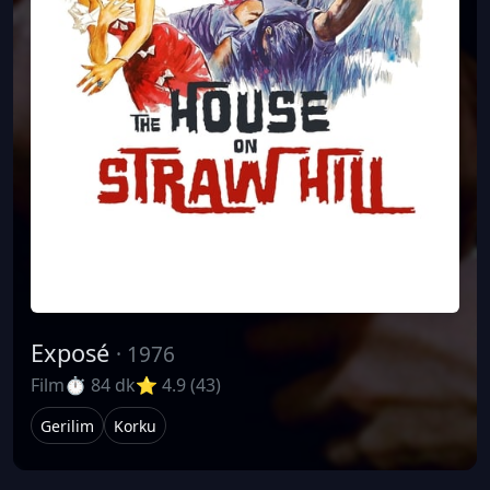
Exposé
· 1976
Film
⏱ 84 dk
⭐ 4.9 (43)
Gerilim
Korku