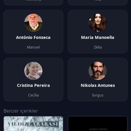
António Fonseca
Maria Manoella
Manoel
Zélia
Cristina Pereira
Nikolas Antunes
Cecília
Iorgus
Benzer içerikler