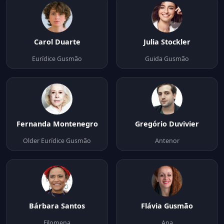
Carol Duarte
Julia Stockler
Eurídice Gusmão
Guida Gusmão
Fernanda Montenegro
Gregório Duvivier
Older Eurídice Gusmão
Antenor
Bárbara Santos
Flávia Gusmão
Filomena
Ana