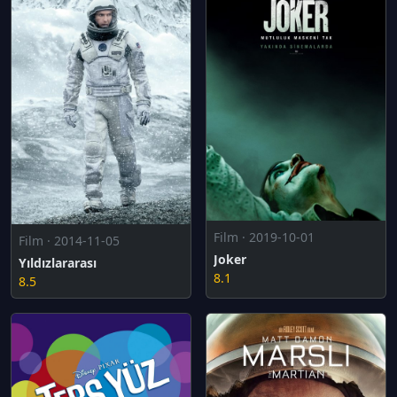
Film · 2019-10-01
Film · 2014-11-05
Joker
Yıldızlararası
8.1
8.5