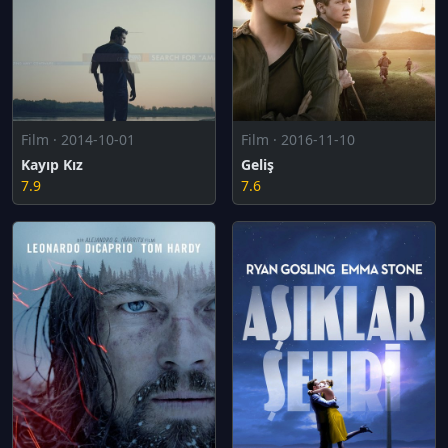
Film · 2014-10-01
Film · 2016-11-10
Kayıp Kız
Geliş
7.9
7.6