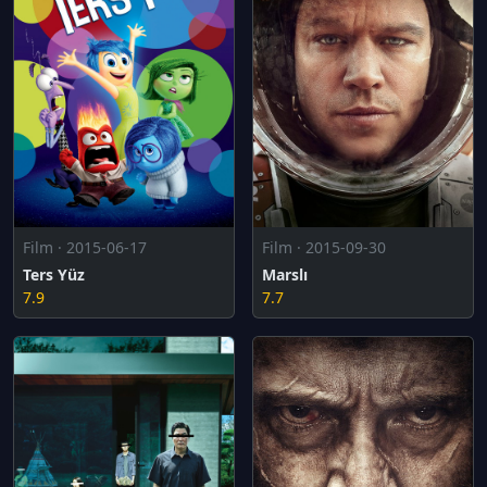
Film · 2015-06-17
Film · 2015-09-30
Ters Yüz
Marslı
7.9
7.7