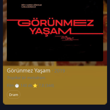
Görünmez Yaşam
· 2019
Tropikal bir melodram.
Film
⏱ 140 dk
⭐ 7.8 (344)
Dram