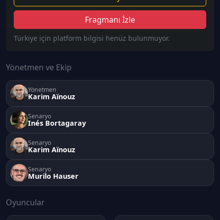
Fragmanı İzle
Türkiye için platform bilgisi henüz bulunmuyor.
Yönetmen ve Ekip
Yönetmen
Karim Aïnouz
Senaryo
Inés Bortagaray
Senaryo
Karim Aïnouz
Senaryo
Murilo Hauser
Oyuncular