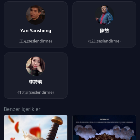
Yan Yansheng
陳喆
王允(seslendirme)
张让(seslendirme)
李詩萌
何太后(seslendirme)
Benzer içerikler