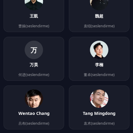
王凱
魏超
曹操(seslendirme)
袁绍(seslendirme)
万
万昊
李楠
何进(seslendirme)
董卓(seslendirme)
Wentao Chang
Tang Mingdong
吕布(seslendirme)
袁术(seslendirme)