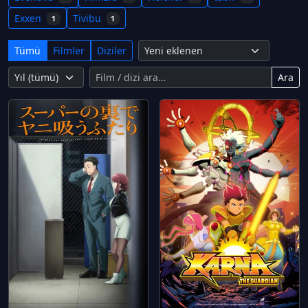
Exxen
Tivibu
1
1
Tümü
Filmler
Diziler
Ara