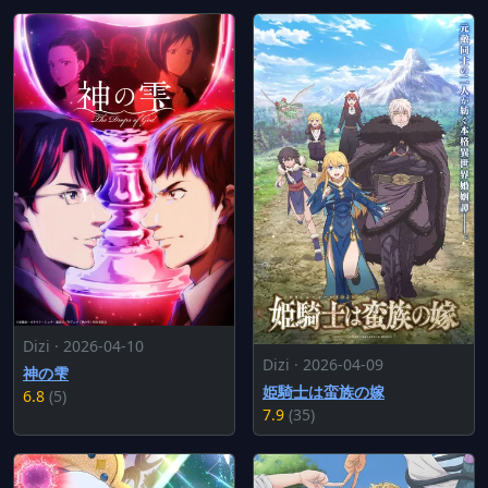
Dizi · 2026-04-10
Dizi · 2026-04-09
神の雫
姫騎士は蛮族の嫁
6.8
(5)
7.9
(35)