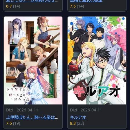
6.7
(14)
7.5
(14)
Dizi · 2026-04-11
Dizi · 2026-04-11
上伊那ぼたん、酔へる姿は百合の花
キルアオ
7.5
(19)
8.3
(23)