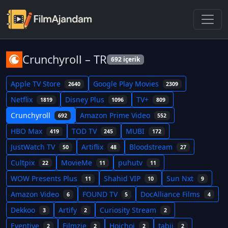
Crunchyroll – TR
692 içerik
Apple TV Store
Google Play Movies
2640
2309
Netflix
Disney Plus
TV+
1819
1096
809
Crunchyroll
Amazon Prime Video
692
552
HBO Max
TOD TV
MUBI
419
245
172
JustWatch TV
Artiflix
Bloodstream
50
48
27
Cultpix
MovieMe
puhutv
22
11
11
WOW Presents Plus
Shahid VIP
Sun Nxt
11
10
9
Amazon Video
FOUND TV
DocAlliance Films
6
5
4
Dekkoo
Artify
Curiosity Stream
3
2
2
Eventive
Filmzie
Hoichoi
tabii
2
2
2
2