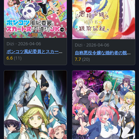
Dizi · 2026-04-06
Dizi · 2026-04-06
ポンコツ風紀委員とスカート丈が不適切なJKの話
自称悪役令嬢な婚約者の観察記録。
6.6
(11)
7.7
(20)