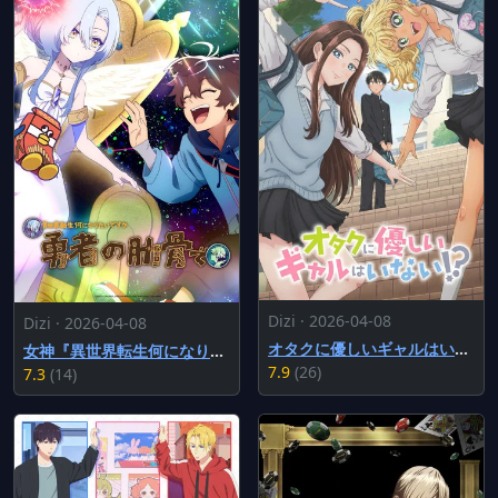
Dizi · 2026-04-08
Dizi · 2026-04-08
オタクに優しいギャルはいない!?
女神『異世界転生何になりたいですか』俺『勇者の肋骨で』
7.9
(26)
7.3
(14)