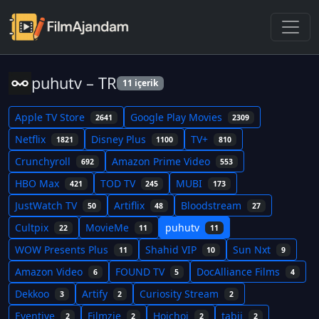
puhutv – TR
11 içerik
Apple TV Store
Google Play Movies
2641
2309
Netflix
Disney Plus
TV+
1821
1100
810
Crunchyroll
Amazon Prime Video
692
553
HBO Max
TOD TV
MUBI
421
245
173
JustWatch TV
Artiflix
Bloodstream
50
48
27
Cultpix
MovieMe
puhutv
22
11
11
WOW Presents Plus
Shahid VIP
Sun Nxt
11
10
9
Amazon Video
FOUND TV
DocAlliance Films
6
5
4
Dekkoo
Artify
Curiosity Stream
3
2
2
Eventive
Filmzie
Hoichoi
tabii
2
2
2
2