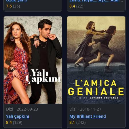
7.6
(26)
8.4
(22)
Dizi · 2022-09-23
Dizi · 2018-11-27
Yalı Çapkını
My Brilliant Friend
8.4
(129)
8.1
(242)