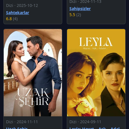
Dizi · 2024-11-13
Dizi · 2025-10-12
Sahipsizler
Sahtekarlar
5.5
(2)
6.8
(4)
Dizi · 2024-11-11
Dizi · 2024-09-11
Uzak Şehir
Leyla: Hayat... Aşk... Adalet...