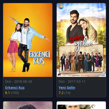
Dizi · 2018-06-26
Dizi · 2017-03-11
Erkenci Kuş
Yeni Gelin
8.1
(103)
7.2
(14)