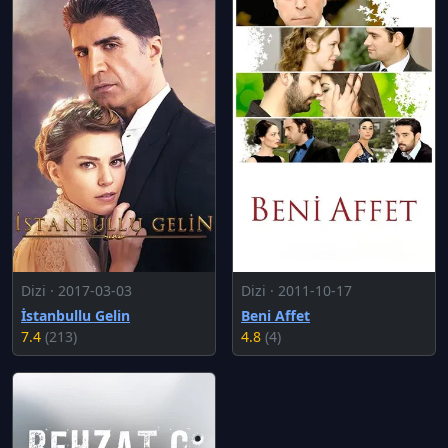
Dizi · 2017-03-03
Dizi · 2011-10-17
İstanbullu Gelin
Beni Affet
7.4
(213)
4.8
(4)