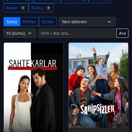
Exxen
Tivibu
1
1
Tümü
Filmler
Diziler
Ara