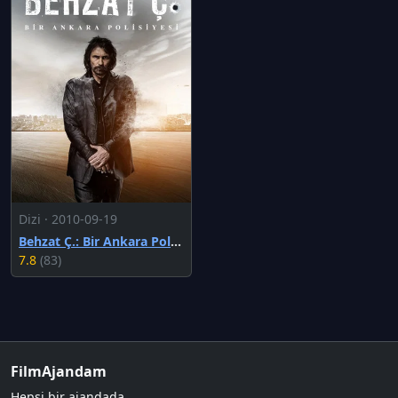
Dizi · 2010-09-19
Behzat Ç.: Bir Ankara Polisiyesi
7.8
(83)
FilmAjandam
Hepsi bir ajandada.