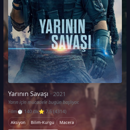
Yarının Savaşı
· 2021
Yarın için mücadele bugün başlıyor.
Film
⏱ 140 dk
⭐ 7.5 (4314)
Aksiyon
Bilim-Kurgu
Macera