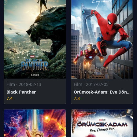
Film · 2018-02-13
Film · 2017-07-05
Black Panther
Örümcek-Adam: Eve Dönüş
7.4
7.3