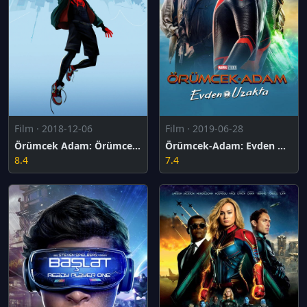
Film · 2018-12-06
Film · 2019-06-28
Örümcek Adam: Örümcek Evreninde
Örümcek-Adam: Evden Uzakta
8.4
7.4