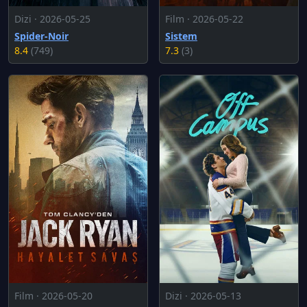
Dizi · 2026-05-25
Film · 2026-05-22
Spider-Noir
Sistem
8.4
(749)
7.3
(3)
Film · 2026-05-20
Dizi · 2026-05-13