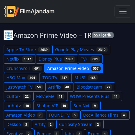
Amazon Prime Video – TR
557 içerik
Apple TV Store
Google Play Movies
2639
2310
Netflix
Disney Plus
TV+
1817
1093
801
Crunchyroll
Amazon Prime Video
691
557
HBO Max
TOD TV
MUBI
404
247
168
JustWatch TV
Artiflix
Bloodstream
50
48
27
Cultpix
MovieMe
WOW Presents Plus
22
11
11
puhutv
Shahid VIP
Sun Nxt
10
10
9
Amazon Video
FOUND TV
DocAlliance Films
6
5
4
Dekkoo
Artify
Curiosity Stream
3
2
2
Eventive
Filmzie
tabii
Exxen
2
2
2
1