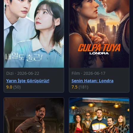
Dizi · 2026-06-22
Film · 2026-06-17
Yarın İşte Görüşürüz!
Senin Hatan: Londra
9.0
(50)
7.5
(181)