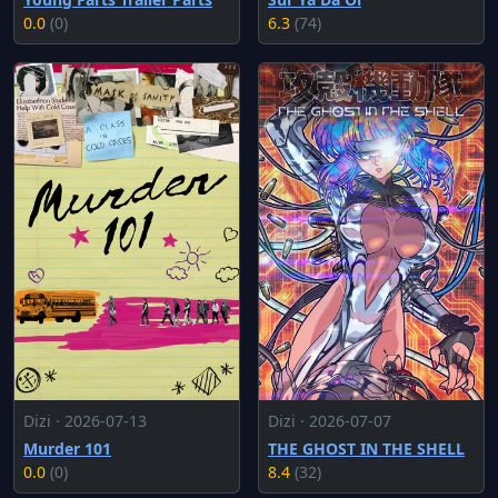
0.0
(0)
6.3
(74)
Dizi · 2026-07-13
Dizi · 2026-07-07
Murder 101
THE GHOST IN THE SHELL
0.0
(0)
8.4
(32)