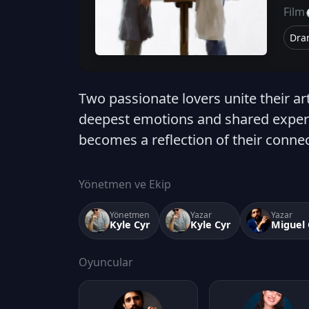
Film
Dra
Two passionate lovers unite their art
deepest emotions and shared experie
becomes a reflection of their connec
Yönetmen ve Ekip
Yönetmen
Yazar
Yazar
Kyle Cyr
Kyle Cyr
Miguel 
Oyuncular