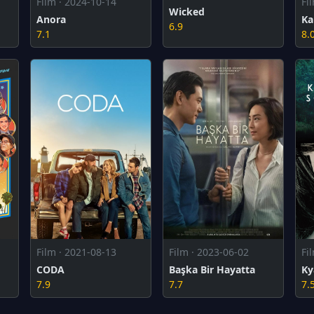
Film · 2024-10-14
Fi
Wicked
Anora
Ka
6.9
7.1
8.
Film · 2021-08-13
Film · 2023-06-02
Fi
CODA
Başka Bir Hayatta
7.9
7.7
7.