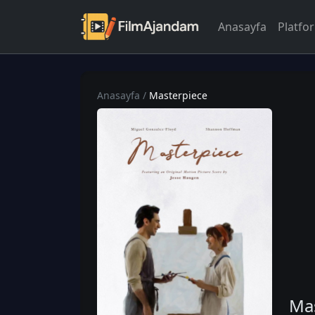
Anasayfa
Platfo
Anasayfa
/
Masterpiece
Ma