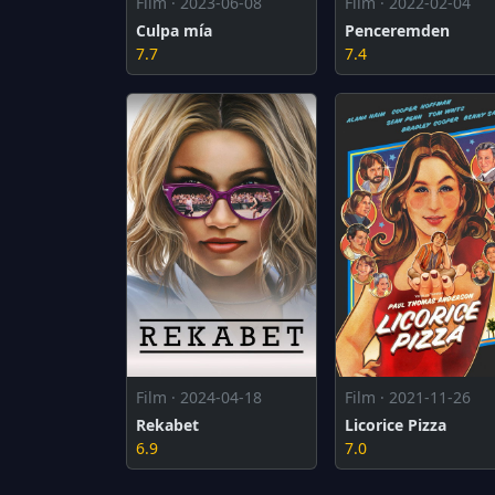
Film · 2023-06-08
Film · 2022-02-04
Culpa mía
Penceremden
7.7
7.4
Film · 2024-04-18
Film · 2021-11-26
Rekabet
Licorice Pizza
6.9
7.0