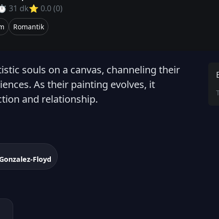
⏱ 31 dk
⭐ 0.0 (0)
m
Romantik
istic souls on a canvas, channeling their
nces. As their painting evolves, it
tion and relationship.
Gonzalez-Floyd