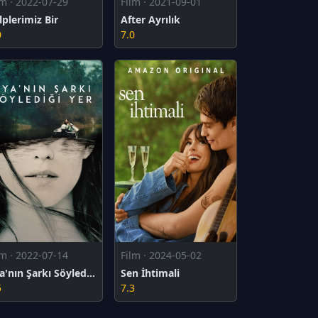
lm · 2022-07-29
Film · 2021-09-01
lplerimiz Bir
After Ayrılık
0
7.0
lm · 2022-07-14
Film · 2024-05-02
Kya'nın Şarkı Söylediği Yer
Sen İhtimali
5
7.3