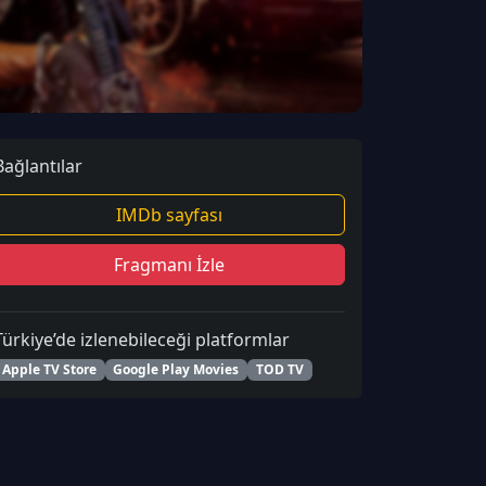
Bağlantılar
IMDb sayfası
Fragmanı İzle
Türkiye’de izlenebileceği platformlar
Apple TV Store
Google Play Movies
TOD TV