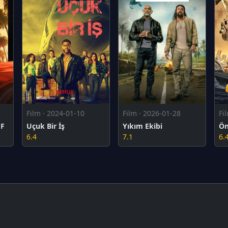
Film · 2024-01-10
Film · 2026-01-28
Fi
 F
Uçuk Bir İş
Yıkım Ekibi
Ön
6.4
7.1
6.