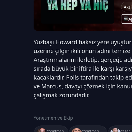
Aks
A
Yüzbaşı Howard haksız yere uyuşturuc
üzerine çılgın ikili onun adını temiz
Araştırımalarını ilerletip, gerçeğe 
sırada büyük bir iftira ile karşı karşıy
kaçaklardır. Polis tarafından takip e
ve Marcus, davayı çözmek için kanun
çalışmak zorundadır.
Yönetmen ve Ekip
Yönetmen
Yönetmen
Yazar