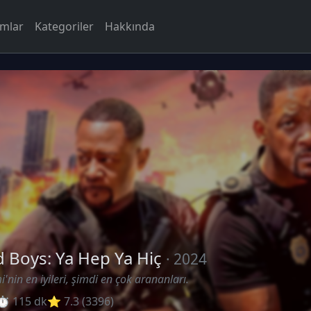
rmlar
Kategoriler
Hakkında
 Boys: Ya Hep Ya Hiç
· 2024
'nin en iyileri, şimdi en çok arananları.
⏱ 115 dk
⭐ 7.3 (3396)