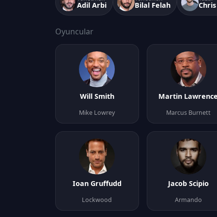
Adil Arbi
Bilal Felah
Chri
Oyuncular
Will Smith
Martin Lawrenc
Mike Lowrey
Marcus Burnett
Ioan Gruffudd
Jacob Scipio
Lockwood
Armando