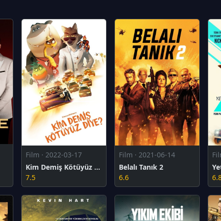
Film · 2022-03-17
Film · 2021-06-14
Fi
Kim Demiş Kötüyüz Diye?
Belalı Tanık 2
Ye
7.5
6.6
6.