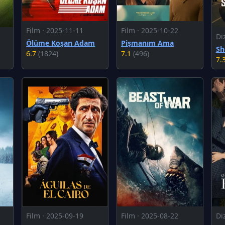
Film · 2025-11-11
Film · 2025-10-22
Di
Ölüme Koşan Adam
Pişmanım Ama
Sh
6.7
(1824)
7.1
(496)
7.
Film · 2025-09-19
Film · 2025-08-22
Di