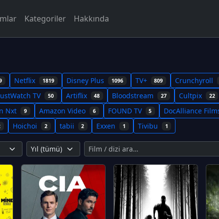
rmlar
Kategoriler
Hakkında
Netflix
Disney Plus
TV+
Crunchyroll
9
1819
1096
809
JustWatch TV
Artiflix
Bloodstream
Cultpix
50
48
27
22
n Nxt
Amazon Video
FOUND TV
DocAlliance Fil
9
6
5
Hoichoi
tabii
Exxen
Tivibu
2
2
2
1
1