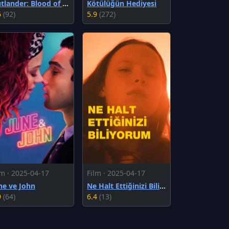
Outlander: Blood of My Blood
Kötülüğün Hediyesi
6
(92)
5.9
(272)
lm · 2025-04-17
Film · 2025-04-17
ne ve John
Ne Halt Ettiğinizi Biliyorum
9
(64)
6.4
(13)