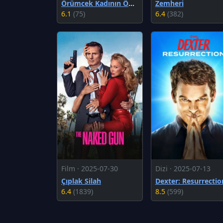
Örümcek Kadının Öpücüğü
Zemheri
6.1
(75)
6.4
(382)
Film · 2025-07-30
Dizi · 2025-07-13
Çıplak Silah
Dexter: Resurrectio
6.4
(1839)
8.5
(599)