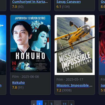
Cumhuriyet'in Kartalları
Savaş Canavarı
7.0
(60)
6.1
(134)
8.
Film · 2025-06-06
Film · 2025-05-17
Fi
Kokuho
n
Mission: Impossible - Son Hesaplaşma
Ju
7.8
(91)
7.2
(3008)
5.
«
1
2
3
…
11
»