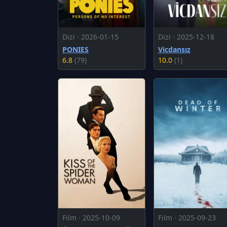
Dizi · 2026-01-15
Dizi · 2025-12-18
PONIES
Vicdansız
6.8
(79)
10.0
(1)
Film · 2025-10-09
Film · 2025-09-23