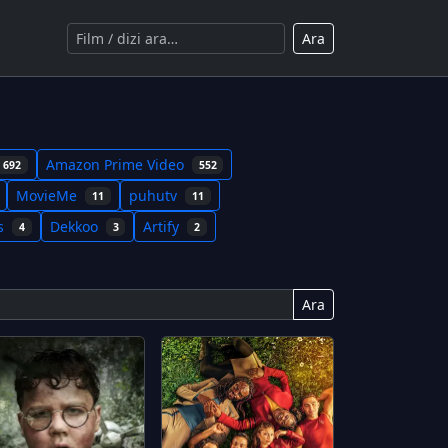
Ara
Amazon Prime Video
692
552
MovieMe
puhutv
11
11
ms
Dekkoo
Artify
4
3
2
Ara