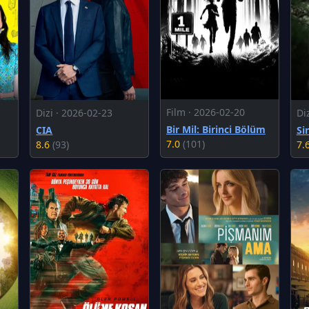
Film · 2026-02-20
Dizi · 2026-02-23
Di
Bir Mil: Birinci Bölüm
CIA
Si
7.0
(101)
8.6
(93)
7.