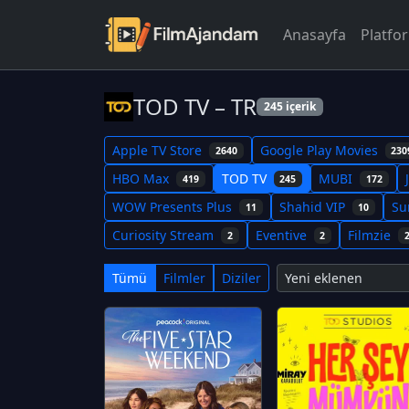
Anasayfa
Platfo
TOD TV – TR
245 içerik
Apple TV Store
Google Play Movies
2640
230
HBO Max
TOD TV
MUBI
419
245
172
WOW Presents Plus
Shahid VIP
Su
11
10
Curiosity Stream
Eventive
Filmzie
2
2
Tümü
Filmler
Diziler