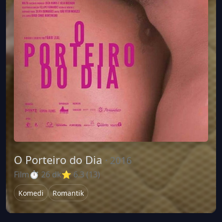
O Porteiro do Dia
· 2016
Film
⏱ 26 dk
⭐ 6.3 (13)
Komedi
Romantik