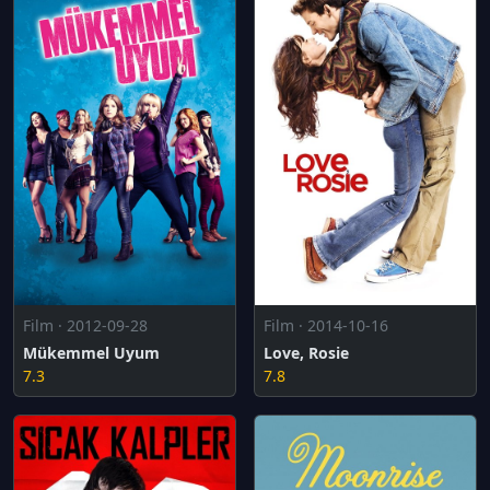
Film · 2012-09-28
Film · 2014-10-16
Mükemmel Uyum
Love, Rosie
7.3
7.8