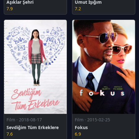
Aşıklar Şehri
Umut Işığım
7.9
7.2
Film · 2018-08-17
Film · 2015-02-25
Sevdiğim Tüm Erkeklere
Fokus
7.6
6.9