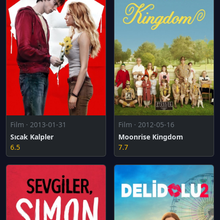
Film · 2013-01-31
Film · 2012-05-16
Sıcak Kalpler
Moonrise Kingdom
6.5
7.7