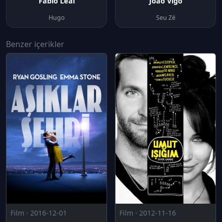
Fábio Leal
João Vigo
Hugo
Seu Zé
Benzer içerikler
Film · 2016-12-01
Film · 2012-11-16