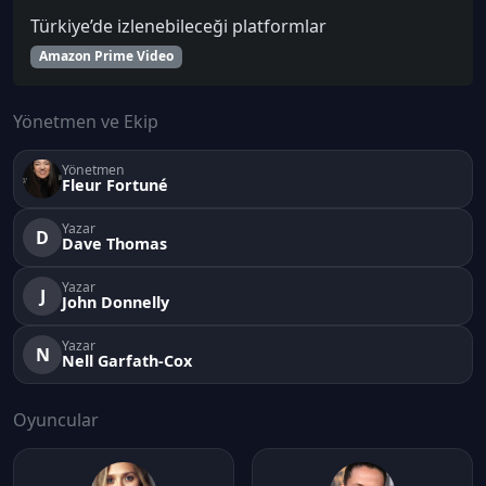
Türkiye’de izlenebileceği platformlar
Amazon Prime Video
Yönetmen ve Ekip
Yönetmen
Fleur Fortuné
Yazar
D
Dave Thomas
Yazar
J
John Donnelly
Yazar
N
Nell Garfath-Cox
Oyuncular