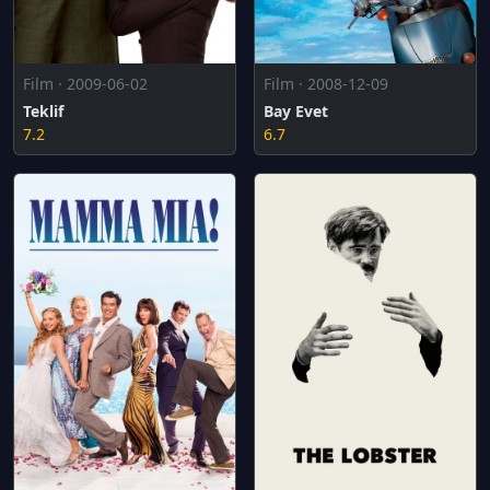
Film · 2009-06-02
Film · 2008-12-09
Teklif
Bay Evet
7.2
6.7