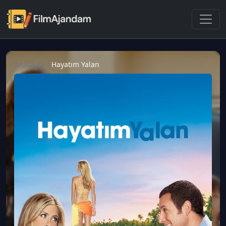
Anasayfa
/
Hayatım Yalan