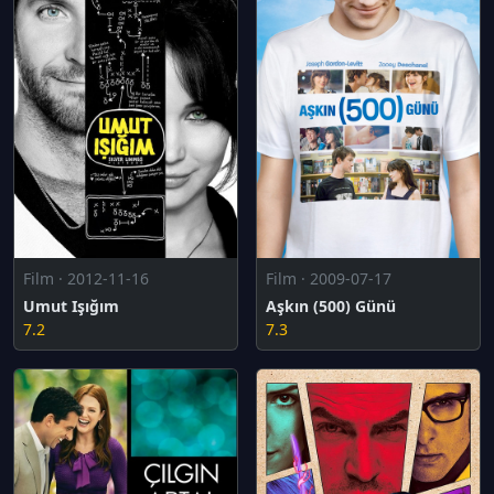
Film · 2012-11-16
Film · 2009-07-17
Umut Işığım
Aşkın (500) Günü
7.2
7.3