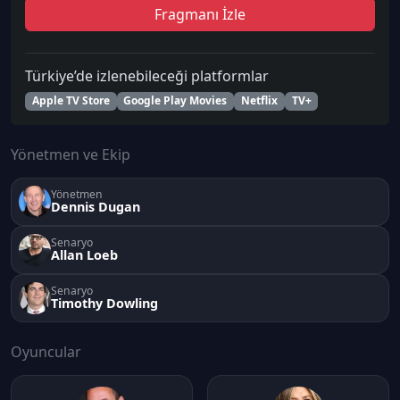
Fragmanı İzle
Türkiye’de izlenebileceği platformlar
Apple TV Store
Google Play Movies
Netflix
TV+
Yönetmen ve Ekip
Yönetmen
Dennis Dugan
Senaryo
Allan Loeb
Senaryo
Timothy Dowling
Oyuncular