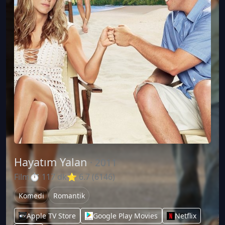
Hayatım Yalan
· 2011
Film
⏱ 117 dk
⭐ 6.7 (6146)
Komedi
Romantik
Apple TV Store
Google Play Movies
Netflix