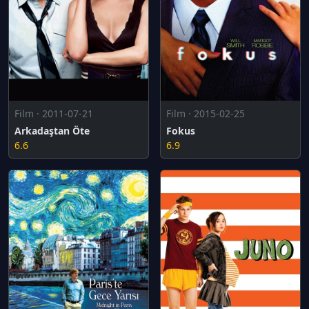
Film · 2011-07-21
Film · 2015-02-25
Arkadaştan Öte
Fokus
6.6
6.9