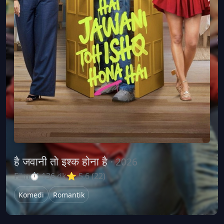
है जवानी तो इश्क होना है
· 2026
Film
⏱ 136 dk
⭐ 5.6 (22)
Komedi
Romantik