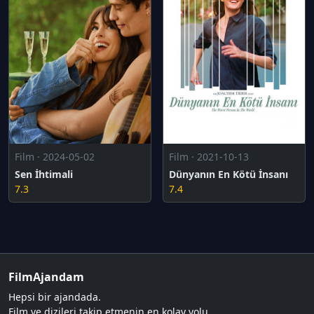
Film · 2024-05-02
Film · 2021-10-13
Sen İhtimali
Dünyanın En Kötü İnsanı
7.3
7.4
FilmAjandam
Hepsi bir ajandada.
Film ve dizileri takip etmenin en kolay yolu.