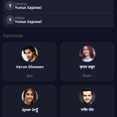
Senaryo
Y
Yunus Sajawal
Hikâye
Y
Yunus Sajawal
Oyuncular
Varun Dhawan
मृणाल ठाकुर
Jass
Baani
పూజా హెగ్డే
मनीष पॉल