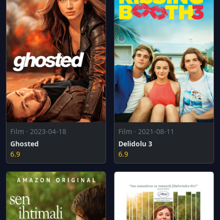
Film · 2023-04-18
Film · 2021-08-11
Ghosted
Delidolu 3
6.9
6.9