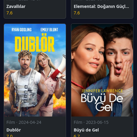
Zavallılar
Elemental: Doğanın Güçleri
7.6
7.6
Film · 2024-04-24
Film · 2023-06-15
Dublör
Büyü de Gel
7.0
6.7