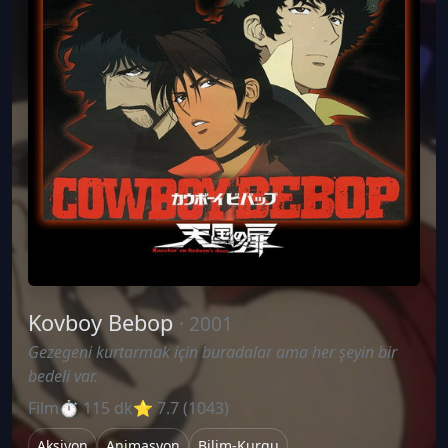
Kovboy Bebop
· 2001
Gezegeni kurtarmak için buradalar ama her şeyin bir
bedeli var.
Film
⏱ 115 dk
⭐ 7.7 (1043)
Aksiyon
Animasyon
Bilim-Kurgu