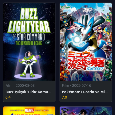
Film · 2000-08-08
Film · 2005-07-16
Buzz Işıkyılı Yıldız Komandosu: Macera Başlıyor
Pokémon: Lucario ve Miyav 'ın Gizemi
6.4
7.0