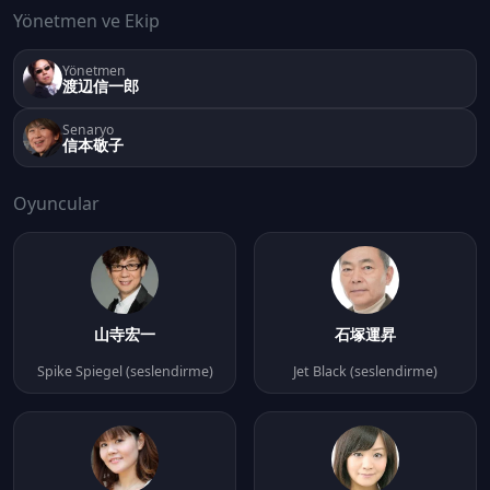
Yönetmen ve Ekip
Yönetmen
渡辺信一郎
Senaryo
信本敬子
Oyuncular
山寺宏一
石塚運昇
Spike Spiegel (seslendirme)
Jet Black (seslendirme)