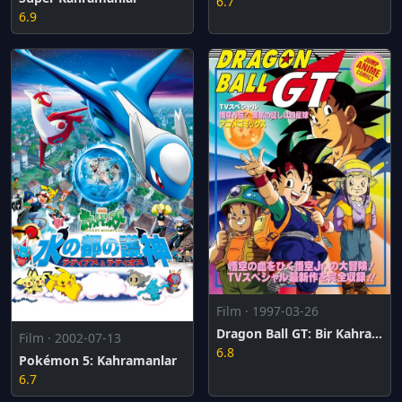
6.7
6.9
Film · 1997-03-26
Dragon Ball GT: Bir Kahramanın Mirası
Film · 2002-07-13
6.8
Pokémon 5: Kahramanlar
6.7