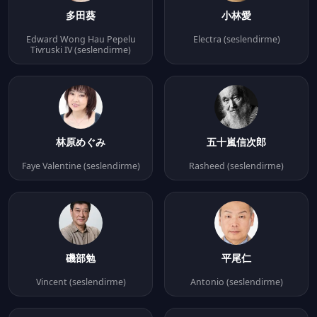
多田葵
小林愛
Edward Wong Hau Pepelu
Electra (seslendirme)
Tivruski IV (seslendirme)
林原めぐみ
五十嵐信次郎
Faye Valentine (seslendirme)
Rasheed (seslendirme)
磯部勉
平尾仁
Vincent (seslendirme)
Antonio (seslendirme)