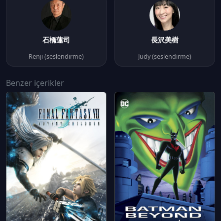
石橋蓮司
長沢美樹
Renji (seslendirme)
Judy (seslendirme)
Benzer içerikler