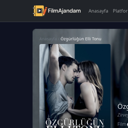
Anasayfa
Platfo
Anasayfa
/
Özgürlüğün Elli Tonu
Özg
Zirve
Film