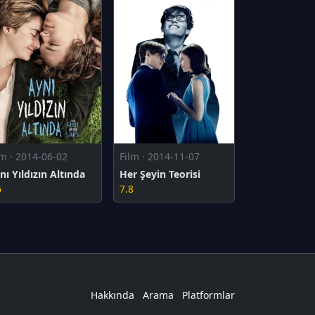
lm · 2014-06-02
Film · 2014-11-07
nı Yıldızın Altında
Her Şeyin Teorisi
6
7.8
Hakkında
Arama
Platformlar