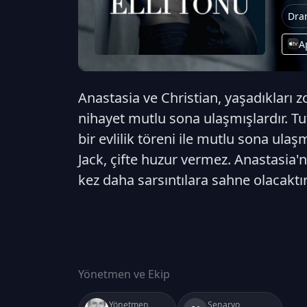
Dra
A
Anastasia ve Christian, yaşadıkları zo
nihayet mutlu sona ulaşmışlardır. Tu
bir evlilik töreni ile mutlu sona ula
Jack, çifte huzur vermez. Anastasia'
kez daha sarsıntılara sahne olacaktır
Yönetmen ve Ekip
Yönetmen
Senaryo