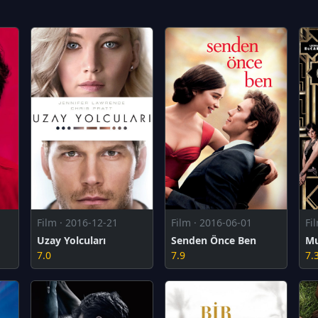
Film · 2016-12-21
Film · 2016-06-01
Fi
Uzay Yolcuları
Senden Önce Ben
Mu
7.0
7.9
7.