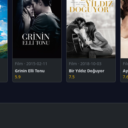
Film · 2015-02-11
Film · 2018-10-03
Fi
Grinin Elli Tonu
Bir Yıldız Doğuyor
Ay
5.9
7.5
7.