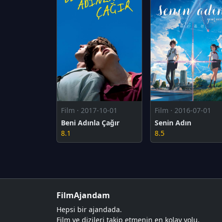
Film · 2017-10-01
Film · 2016-07-01
Beni Adınla Çağır
Senin Adın
8.1
8.5
FilmAjandam
Hepsi bir ajandada.
Film ve dizileri takip etmenin en kolay yolu.