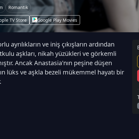
m
Romantik
pple TV Store
Google Play Movies
rlu ayrılıkların ve iniş çıkışların ardından
tkulu aşkları, nikah yüzükleri ve görkemli
şmıştır. Ancak Anastasia'nın peşine düşen
nın lüks ve aşkla bezeli mükemmel hayatı bir
.