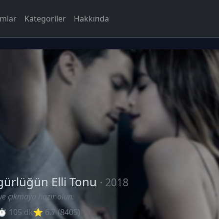
rmlar
Kategoriler
Hakkında
ürlüğün Elli Tonu
· 2018
ye çıkmaya hazır olun.
⏱ 105 dk
⭐ 6.7 (8405)