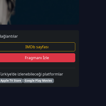
Bağlantılar
IMDb sayfası
Fragmanı İzle
Türkiye’de izlenebileceği platformlar
Apple TV Store
Google Play Movies