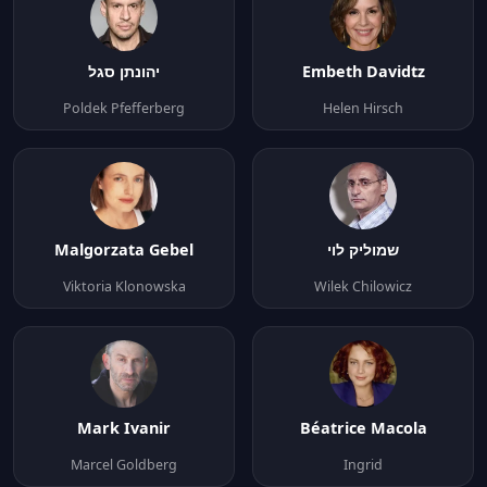
יהונתן סגל
Embeth Davidtz
Poldek Pfefferberg
Helen Hirsch
Malgorzata Gebel
שמוליק לוי
Viktoria Klonowska
Wilek Chilowicz
Mark Ivanir
Béatrice Macola
Marcel Goldberg
Ingrid