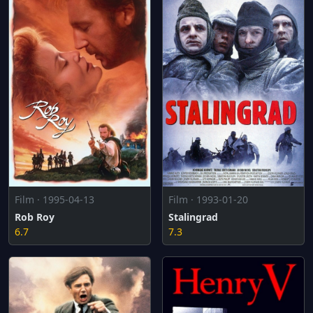
Film · 1995-04-13
Film · 1993-01-20
Rob Roy
Stalingrad
6.7
7.3