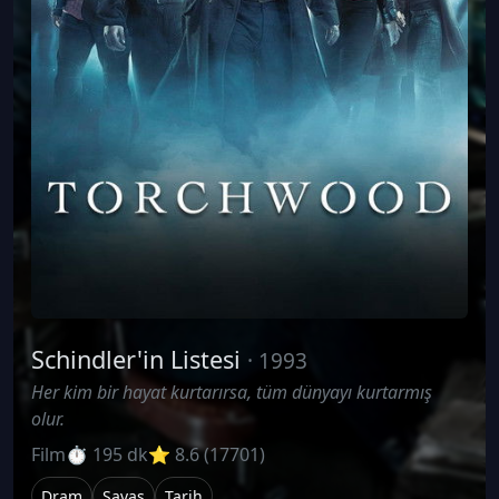
Schindler'in Listesi
· 1993
Her kim bir hayat kurtarırsa, tüm dünyayı kurtarmış
olur.
Film
⏱ 195 dk
⭐ 8.6 (17701)
Dram
Savaş
Tarih