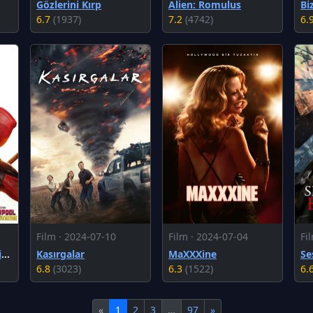
Gözlerini Kırp
Alien: Romulus
6.7
(1937)
7.2
(4742)
6.
Film · 2024-07-10
Film · 2024-07-04
Fi
Deadpool & Wolverine
Kasırgalar
MaXXXine
6.8
(3023)
6.3
(1522)
6.
«
1
2
3
…
97
»