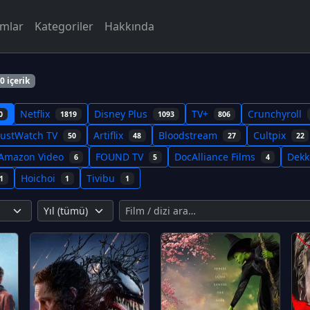
rmlar
Kategoriler
Hakkında
0 içerik
Netflix
Disney Plus
TV+
Crunchyroll
0
1819
1093
806
JustWatch TV
Artiflix
Bloodstream
Cultpix
50
48
27
22
Amazon Video
FOUND TV
DocAlliance Films
Dek
6
5
4
Hoichoi
Tivibu
1
1
1