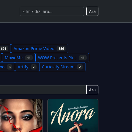
Ara
Amazon Prime Video
691
556
MovieMe
WOW Presents Plus
11
11
koo
Artify
Curiosity Stream
3
2
2
Ara