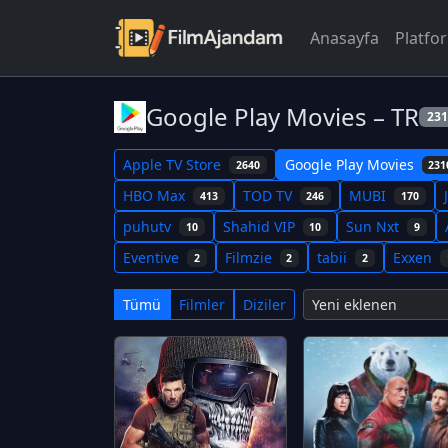
Anasayfa
Platfo
Google Play Movies – TR
231
Apple TV Store
Google Play Movies
2640
231
HBO Max
TOD TV
MUBI
413
246
170
puhutv
Shahid VIP
Sun Nxt
10
10
9
Eventive
Filmzie
tabii
Exxen
2
2
2
Tümü
Filmler
Diziler