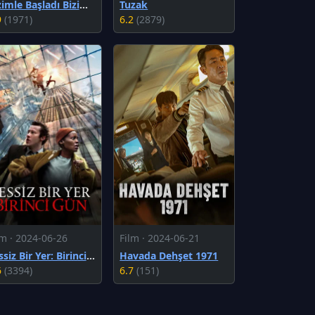
Bizimle Başladı Bizimle Bitti
Tuzak
9
(1971)
6.2
(2879)
lm · 2024-06-26
Film · 2024-06-21
Sessiz Bir Yer: Birinci Gün
Havada Dehşet 1971
6
(3394)
6.7
(151)