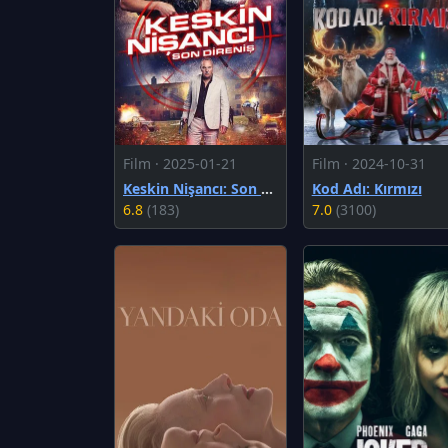
Film · 2025-01-21
Film · 2024-10-31
Keskin Nişancı: Son Direniş
Kod Adı: Kırmızı
6.8
(183)
7.0
(3100)