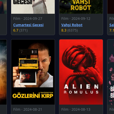
Film · 2024-09-27
Film · 2024-09-12
Fi
Cumartesi Gecesi
Vahşi Robot
Sa
6.7
(371)
8.3
(6375)
7.
Film · 2024-08-21
Film · 2024-08-13
Fi