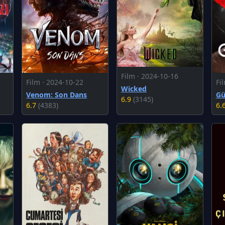
Film · 2024-10-16
Film · 2024-10-22
Fi
Wicked
Venom: Son Dans
Gü
6.9
(3145)
6.7
(4383)
6.