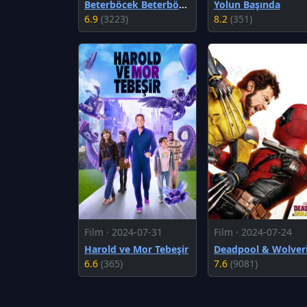
Beterböcek Beterböcek
Yolun Başında
6.9
(3223)
8.2
(351)
Film · 2024-07-31
Film · 2024-07-24
Harold ve Mor Tebeşir
6.6
(365)
7.6
(9081)