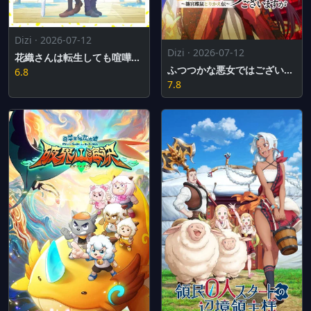
Dizi · 2026-07-12
Dizi · 2026-07-12
花織さんは転生しても喧嘩がしたい
ふつつかな悪女ではございますが ～雛宮蝶鼠とりかえ伝～
6.8
7.8