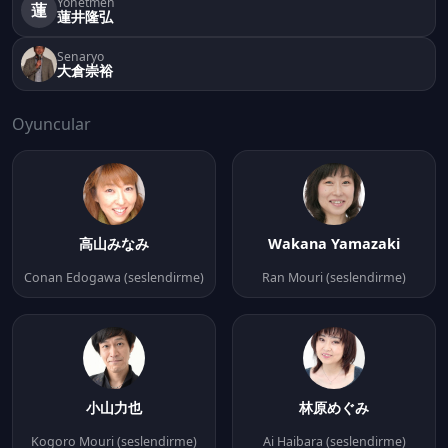
Yönetmen
蓮
蓮井隆弘
Senaryo
大倉崇裕
Oyuncular
高山みなみ
Wakana Yamazaki
Conan Edogawa (seslendirme)
Ran Mouri (seslendirme)
小山力也
林原めぐみ
Kogoro Mouri (seslendirme)
Ai Haibara (seslendirme)