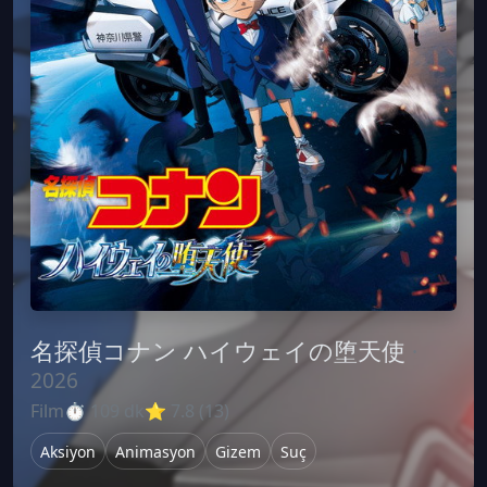
名探偵コナン ハイウェイの堕天使
·
2026
Film
⏱ 109 dk
⭐ 7.8 (13)
Aksiyon
Animasyon
Gizem
Suç