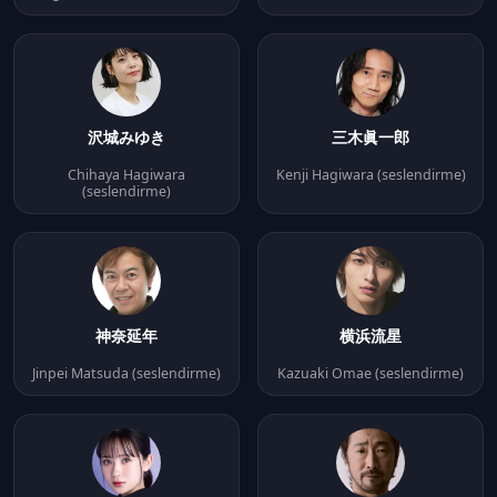
沢城みゆき
三木眞一郎
Chihaya Hagiwara
Kenji Hagiwara (seslendirme)
(seslendirme)
神奈延年
横浜流星
Jinpei Matsuda (seslendirme)
Kazuaki Omae (seslendirme)