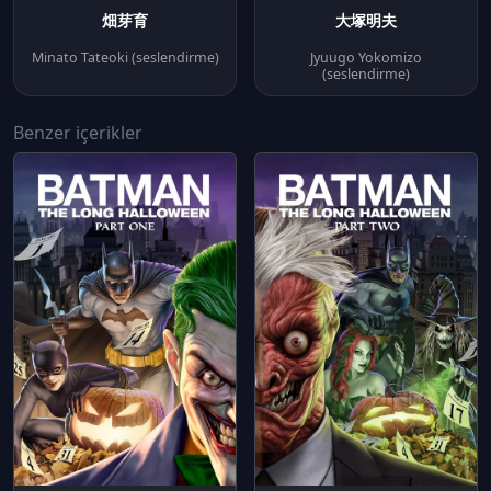
畑芽育
大塚明夫
Minato Tateoki (seslendirme)
Jyuugo Yokomizo
(seslendirme)
Benzer içerikler