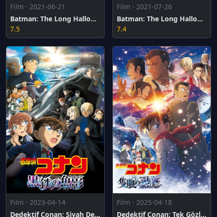
Film · 2021-06-21
Film · 2021-07-26
Batman: The Long Halloween, Part One
Batman: The Long Halloween, Part Two
7.5
7.4
Film · 2023-04-14
Film · 2025-04-18
Dedektif Conan: Siyah Demir Denizaltı
Dedektif Conan: Tek Gözlü Geriye Dönüş