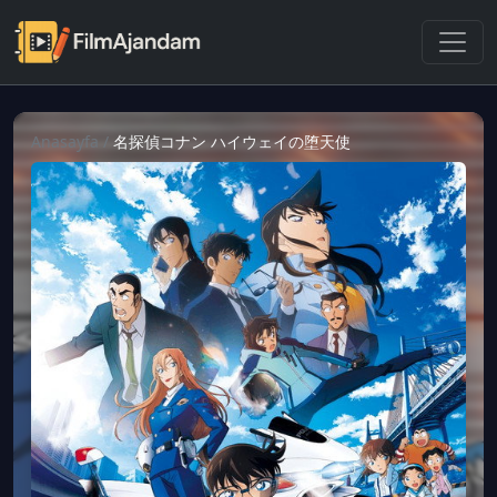
Anasayfa
/
名探偵コナン ハイウェイの堕天使