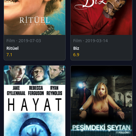
Film · 2019-07-03
Film · 2019-03-14
Ritüel
Biz
7.1
6.9