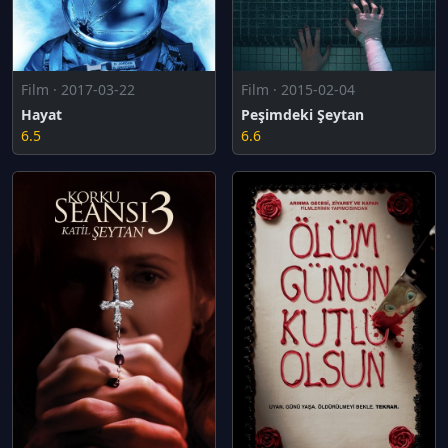
Film · 2017-03-22
Film · 2015-02-04
Hayat
Peşimdeki Şeytan
6.5
6.6