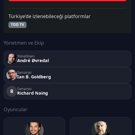
Türkiye’de izlenebileceği platformlar
TOD TV
Yönetmen ve Ekip
Yönetmen
André Øvredal
Senaryo
Ian B. Goldberg
Senaryo
R
Richard Naing
Oyuncular