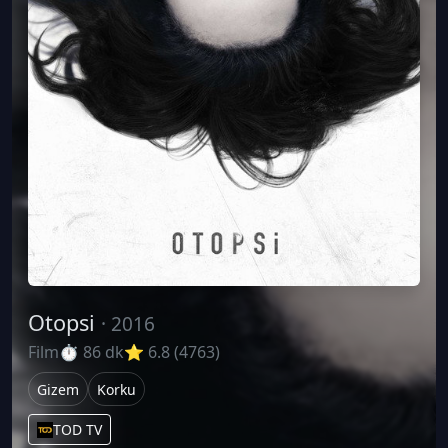
Otopsi
· 2016
Film
⏱ 86 dk
⭐ 6.8 (4763)
Gizem
Korku
TOD TV