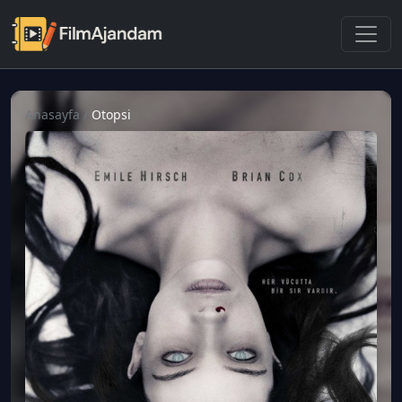
Anasayfa
/
Otopsi